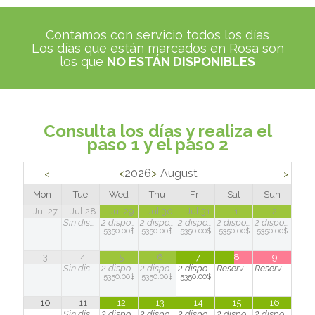
Contamos con servicio todos los días
Los días que están marcados en Rosa son
los que
NO ESTÁN DISPONIBLES
Consulta los días y realiza el
paso 1 y el paso 2
<
2026
>
August
<
>
Mon
Tue
Wed
Thu
Fri
Sat
Sun
Jul 27
Jul 28
Jul 29
Jul 30
Jul 31
1
2
Sin disponibilidad
2
disponible(s)
2
disponible(s)
2
disponible(s)
2
disponible(s)
2
disponible(s)
5350.00$
5350.00$
5350.00$
5350.00$
5350.00$
3
4
5
6
7
8
9
Sin disponibilidad
2
disponible(s)
2
disponible(s)
2
disponible(s)
Reservado
Reservado
5350.00$
5350.00$
5350.00$
10
11
12
13
14
15
16
Sin disponibilidad
2
disponible(s)
2
disponible(s)
2
disponible(s)
2
disponible(s)
2
disponible(s)